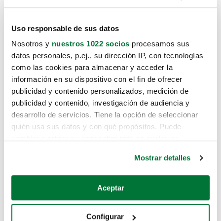
Uso responsable de sus datos
Nosotros y
nuestros 1022 socios
procesamos sus
datos personales, p.ej., su dirección IP, con tecnologías
como las cookies para almacenar y acceder la
información en su dispositivo con el fin de ofrecer
publicidad y contenido personalizados, medición de
publicidad y contenido, investigación de audiencia y
desarrollo de servicios. Tiene la opción de seleccionar
quién usa sus datos y con qué propósitos. Puede
cambiar o retirar su consentimiento en cualquier
momento desde la Declaración de cookies o clicando en
Mostrar detalles
el Menú de consentimiento.
Si lo permite, también quisiéramos:
Aceptar
Recopilar información sobre su ubicación geográfica
que puede tener una precisión de varios metros
Configurar