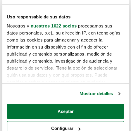
Uso responsable de sus datos
Nosotros y
nuestros 1022 socios
procesamos sus
datos personales, p.ej., su dirección IP, con tecnologías
como las cookies para almacenar y acceder la
información en su dispositivo con el fin de ofrecer
publicidad y contenido personalizados, medición de
publicidad y contenido, investigación de audiencia y
desarrollo de servicios. Tiene la opción de seleccionar
quién usa sus datos y con qué propósitos. Puede
cambiar o retirar su consentimiento en cualquier
momento desde la Declaración de cookies o clicando en
Mostrar detalles
el Menú de consentimiento.
Si lo permite, también quisiéramos:
Aceptar
Recopilar información sobre su ubicación geográfica
que puede tener una precisión de varios metros
Configurar