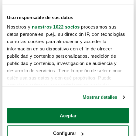
Uso responsable de sus datos
Nosotros y
nuestros 1022 socios
procesamos sus
datos personales, p.ej., su dirección IP, con tecnologías
como las cookies para almacenar y acceder la
información en su dispositivo con el fin de ofrecer
publicidad y contenido personalizados, medición de
publicidad y contenido, investigación de audiencia y
desarrollo de servicios. Tiene la opción de seleccionar
quién usa sus datos y con qué propósitos. Puede
cambiar o retirar su consentimiento en cualquier
momento desde la Declaración de cookies o clicando en
Mostrar detalles
el Menú de consentimiento.
Si lo permite, también quisiéramos:
Aceptar
Recopilar información sobre su ubicación geográfica
que puede tener una precisión de varios metros
Configurar