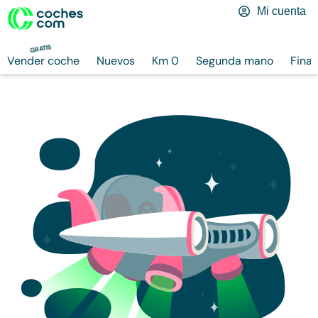
Mi cuenta
GRATIS
Vender coche
Nuevos
Km 0
Segunda mano
Finan