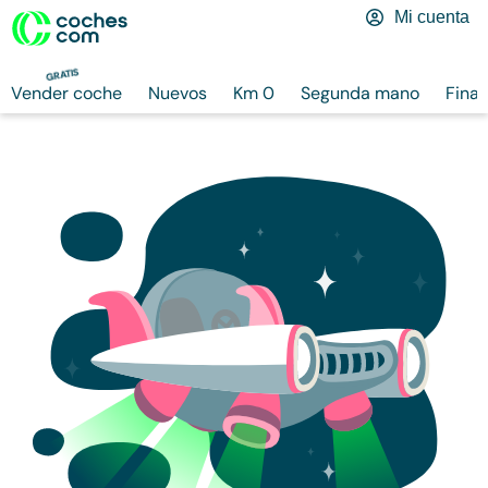
Mi cuenta
GRATIS
Vender coche
Nuevos
Km 0
Segunda mano
Finan