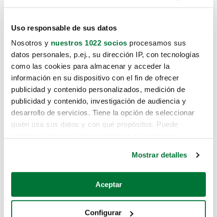
Uso responsable de sus datos
Nosotros y
nuestros 1022 socios
procesamos sus
datos personales, p.ej., su dirección IP, con tecnologías
como las cookies para almacenar y acceder la
información en su dispositivo con el fin de ofrecer
publicidad y contenido personalizados, medición de
publicidad y contenido, investigación de audiencia y
desarrollo de servicios. Tiene la opción de seleccionar
quién usa sus datos y con qué propósitos. Puede
cambiar o retirar su consentimiento en cualquier
momento desde la Declaración de cookies o clicando en
Mostrar detalles
el Menú de consentimiento.
Si lo permite, también quisiéramos:
Aceptar
Recopilar información sobre su ubicación geográfica
que puede tener una precisión de varios metros
Configurar