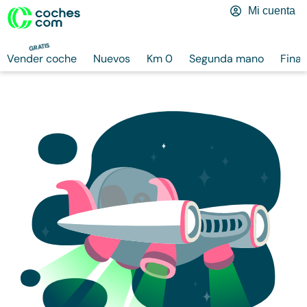
Mi cuenta
GRATIS
Vender coche
Nuevos
Km 0
Segunda mano
Finan