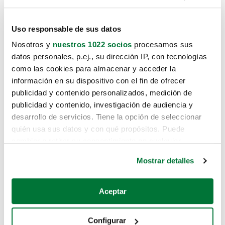
Uso responsable de sus datos
Nosotros y
nuestros 1022 socios
procesamos sus
datos personales, p.ej., su dirección IP, con tecnologías
como las cookies para almacenar y acceder la
información en su dispositivo con el fin de ofrecer
publicidad y contenido personalizados, medición de
publicidad y contenido, investigación de audiencia y
desarrollo de servicios. Tiene la opción de seleccionar
quién usa sus datos y con qué propósitos. Puede
cambiar o retirar su consentimiento en cualquier
momento desde la Declaración de cookies o clicando en
Mostrar detalles
el Menú de consentimiento.
Si lo permite, también quisiéramos:
Aceptar
Recopilar información sobre su ubicación geográfica
que puede tener una precisión de varios metros
Configurar