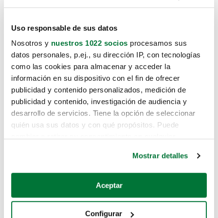
Uso responsable de sus datos
Nosotros y
nuestros 1022 socios
procesamos sus
datos personales, p.ej., su dirección IP, con tecnologías
como las cookies para almacenar y acceder la
información en su dispositivo con el fin de ofrecer
publicidad y contenido personalizados, medición de
publicidad y contenido, investigación de audiencia y
desarrollo de servicios. Tiene la opción de seleccionar
quién usa sus datos y con qué propósitos. Puede
cambiar o retirar su consentimiento en cualquier
momento desde la Declaración de cookies o clicando en
Mostrar detalles
el Menú de consentimiento.
Si lo permite, también quisiéramos:
Aceptar
Recopilar información sobre su ubicación geográfica
que puede tener una precisión de varios metros
Configurar