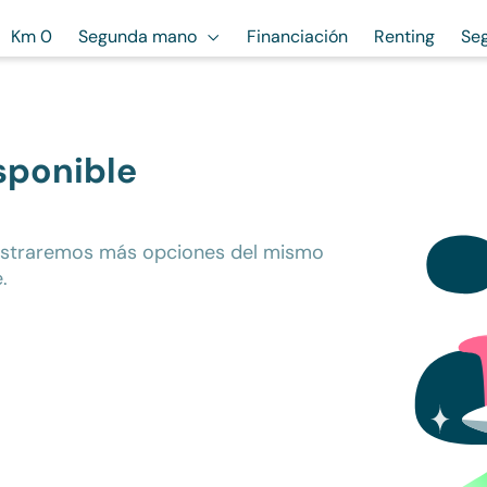
Km 0
Segunda mano
Financiación
Renting
Se
sponible
ostraremos más opciones del mismo
.