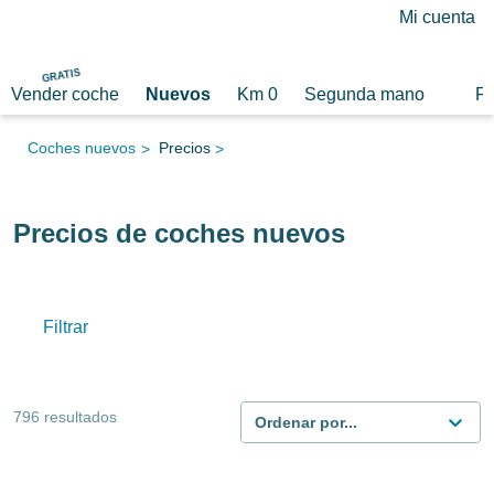
Mi cuenta
GRATIS
Vender coche
Nuevos
Km 0
Segunda mano
F
Coches nuevos
Precios
>
>
Precios de coches nuevos
Filtrar
796
resultados
Ordenar por...
-
32
% dto
DESDE