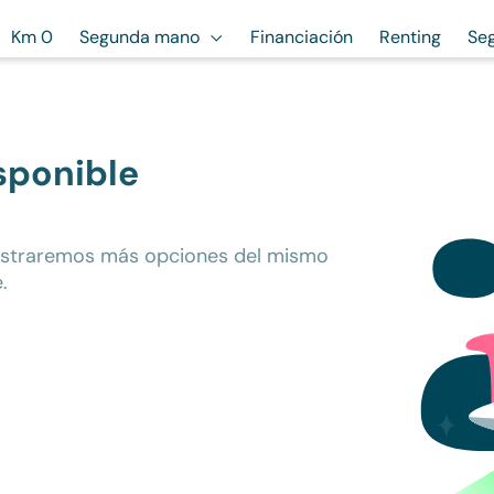
Km 0
Segunda mano
Financiación
Renting
Se
sponible
ostraremos más opciones del mismo
.