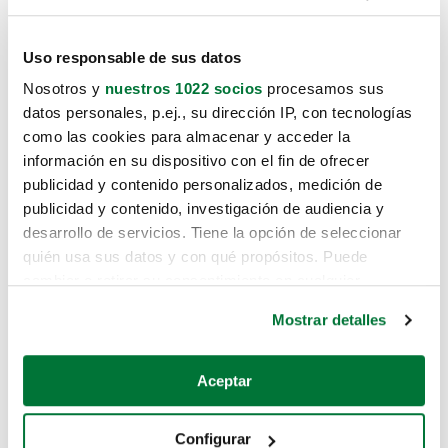
Uso responsable de sus datos
Nosotros y
nuestros 1022 socios
procesamos sus
datos personales, p.ej., su dirección IP, con tecnologías
como las cookies para almacenar y acceder la
información en su dispositivo con el fin de ofrecer
publicidad y contenido personalizados, medición de
publicidad y contenido, investigación de audiencia y
desarrollo de servicios. Tiene la opción de seleccionar
quién usa sus datos y con qué propósitos. Puede
cambiar o retirar su consentimiento en cualquier
momento desde la Declaración de cookies o clicando en
Mostrar detalles
el Menú de consentimiento.
Si lo permite, también quisiéramos:
Aceptar
Recopilar información sobre su ubicación geográfica
que puede tener una precisión de varios metros
Configurar