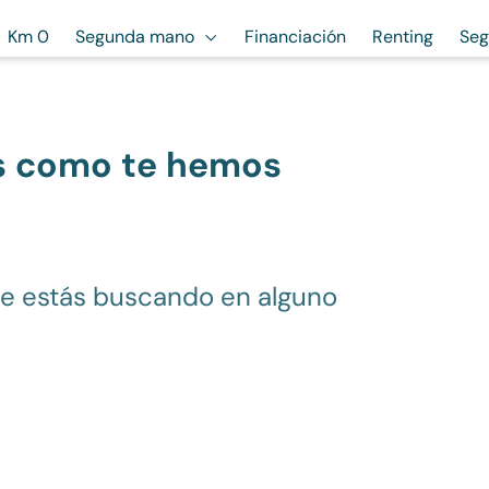
Km 0
Segunda mano
Financiación
Renting
Seg
s como te hemos
ue estás buscando en alguno