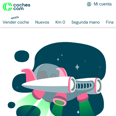
Mi cuenta
GRATIS
Vender coche
Nuevos
Km 0
Segunda mano
Finan