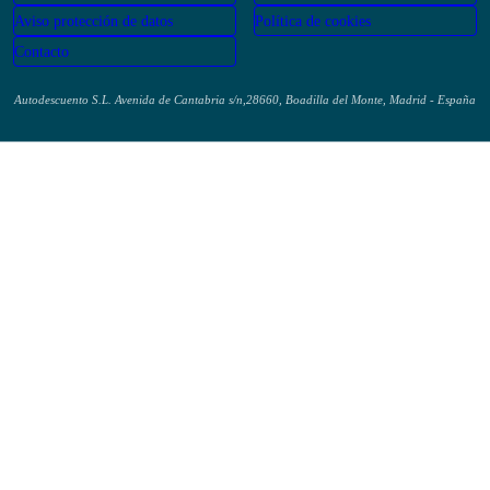
Acerca de nosotros
Aviso legal
Aviso protección de datos
Política de cookies
Contacto
Autodescuento S.L. Avenida de Cantabria s/n,28660, Boadilla del Monte, Madrid -
España