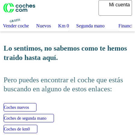
Mi cuenta
GRATIS
Vender coche
Nuevos
Km 0
Segunda mano
Fi
Lo sentimos, no sabemos como te
hemos traido hasta aquí.
Pero puedes encontrar el coche que
estás buscando en alguno de estos
enlaces:
Coches nuevos
Coches de segunda mano