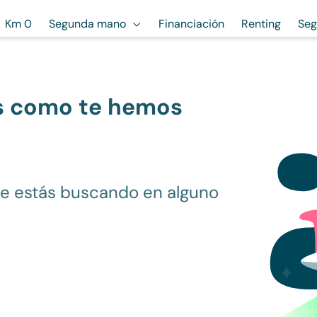
Km 0
Segunda mano
Financiación
Renting
Seg
s como te hemos
ue estás buscando en alguno