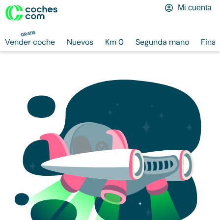
Mi cuenta
GRATIS
Vender coche
Nuevos
Km 0
Segunda mano
Finan