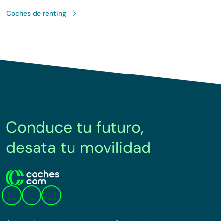
Coches de renting
Conduce tu futuro,
desata tu movilidad