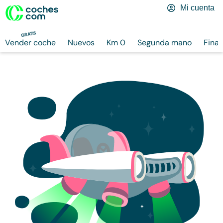
Mi cuenta
GRATIS
Vender coche
Nuevos
Km 0
Segunda mano
Finan