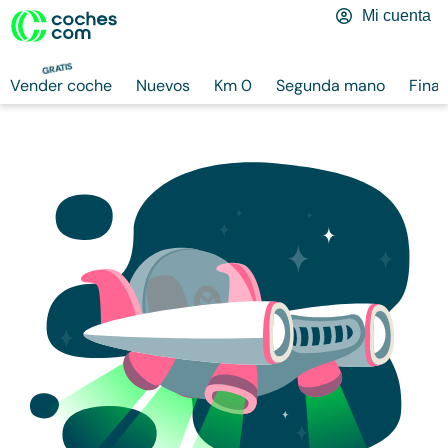
Mi cuenta
GRATIS
Vender coche
Nuevos
Km 0
Segunda mano
Finan