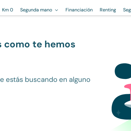
Km 0
Segunda mano
Financiación
Renting
Seg
s como te hemos
ue estás buscando en alguno