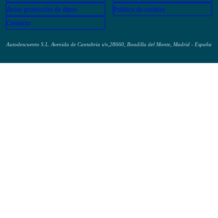
Aviso protección de datos
Política de cookies
Contacto
Autodescuento S.L. Avenida de Cantabria s/n,28660, Boadilla del Monte, Madrid - España