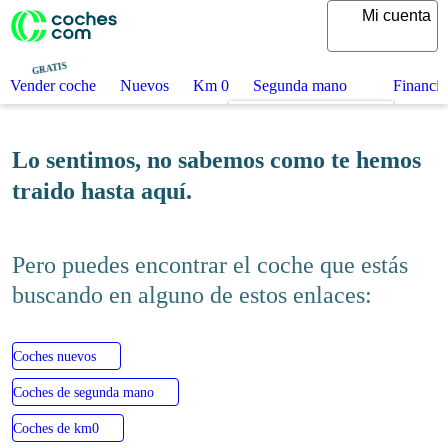
Mi cuenta
GRATIS
Vender coche
Nuevos
Km 0
Segunda mano
Financia
Lo sentimos, no sabemos como te hemos
traido hasta aquí.
Pero puedes encontrar el coche que estás
buscando en alguno de estos enlaces:
Coches nuevos
Coches de segunda mano
Coches de km0