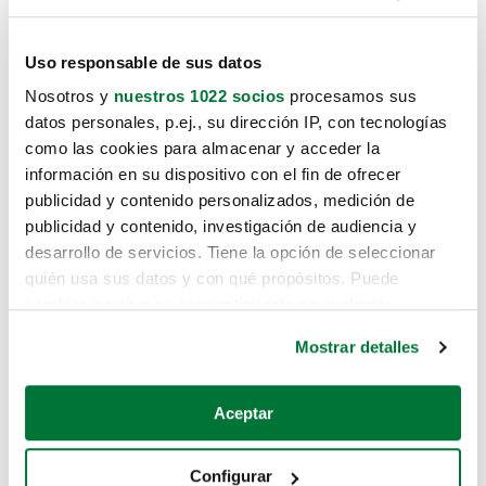
Uso responsable de sus datos
Nosotros y
nuestros 1022 socios
procesamos sus
datos personales, p.ej., su dirección IP, con tecnologías
como las cookies para almacenar y acceder la
información en su dispositivo con el fin de ofrecer
publicidad y contenido personalizados, medición de
publicidad y contenido, investigación de audiencia y
desarrollo de servicios. Tiene la opción de seleccionar
quién usa sus datos y con qué propósitos. Puede
cambiar o retirar su consentimiento en cualquier
momento desde la Declaración de cookies o clicando en
Mostrar detalles
el Menú de consentimiento.
Si lo permite, también quisiéramos:
Aceptar
Recopilar información sobre su ubicación geográfica
que puede tener una precisión de varios metros
Configurar