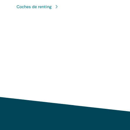
Coches de renting