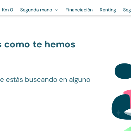
Km 0
Segunda mano
Financiación
Renting
Seg
s como te hemos
ue estás buscando en alguno