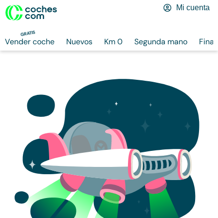
Mi cuenta
GRATIS
Vender coche
Nuevos
Km 0
Segunda mano
Finan