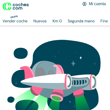
Mi cuenta
GRATIS
Vender coche
Nuevos
Km 0
Segunda mano
Finan