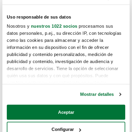
Uso responsable de sus datos
Nosotros y
nuestros 1022 socios
procesamos sus
datos personales, p.ej., su dirección IP, con tecnologías
como las cookies para almacenar y acceder la
información en su dispositivo con el fin de ofrecer
publicidad y contenido personalizados, medición de
publicidad y contenido, investigación de audiencia y
desarrollo de servicios. Tiene la opción de seleccionar
quién usa sus datos y con qué propósitos. Puede
cambiar o retirar su consentimiento en cualquier
momento desde la Declaración de cookies o clicando en
Mostrar detalles
el Menú de consentimiento.
Si lo permite, también quisiéramos:
Aceptar
Recopilar información sobre su ubicación geográfica
que puede tener una precisión de varios metros
Configurar