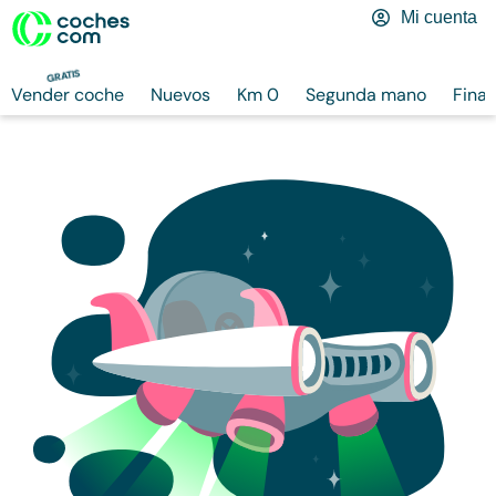
Mi cuenta
GRATIS
Vender coche
Nuevos
Km 0
Segunda mano
Finan