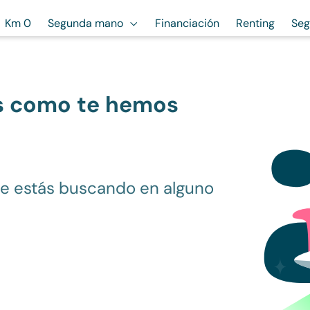
Km 0
Segunda mano
Financiación
Renting
Seg
s como te hemos
ue estás buscando en alguno