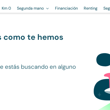
Km 0
Segunda mano
Financiación
Renting
Seg
s como te hemos
ue estás buscando en alguno