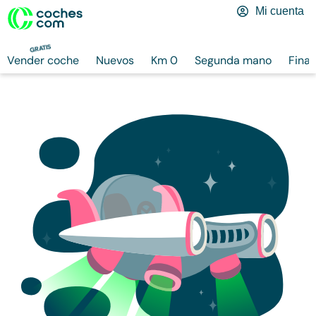
Mi cuenta
GRATIS
Vender coche
Nuevos
Km 0
Segunda mano
Finan