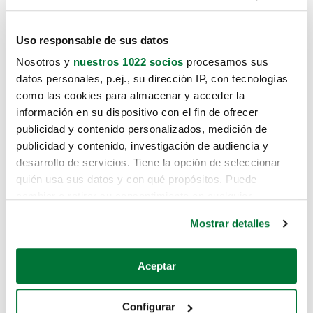
Uso responsable de sus datos
Nosotros y
nuestros 1022 socios
procesamos sus
datos personales, p.ej., su dirección IP, con tecnologías
como las cookies para almacenar y acceder la
información en su dispositivo con el fin de ofrecer
publicidad y contenido personalizados, medición de
publicidad y contenido, investigación de audiencia y
desarrollo de servicios. Tiene la opción de seleccionar
quién usa sus datos y con qué propósitos. Puede
cambiar o retirar su consentimiento en cualquier
momento desde la Declaración de cookies o clicando en
Mostrar detalles
el Menú de consentimiento.
Si lo permite, también quisiéramos:
Aceptar
Recopilar información sobre su ubicación geográfica
que puede tener una precisión de varios metros
Configurar