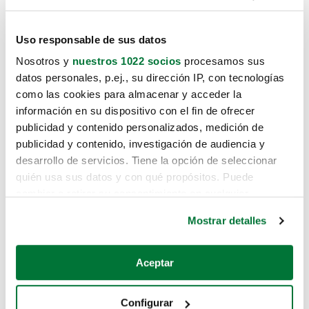
Uso responsable de sus datos
Nosotros y
nuestros 1022 socios
procesamos sus
datos personales, p.ej., su dirección IP, con tecnologías
como las cookies para almacenar y acceder la
información en su dispositivo con el fin de ofrecer
publicidad y contenido personalizados, medición de
publicidad y contenido, investigación de audiencia y
desarrollo de servicios. Tiene la opción de seleccionar
quién usa sus datos y con qué propósitos. Puede
cambiar o retirar su consentimiento en cualquier
momento desde la Declaración de cookies o clicando en
Mostrar detalles
el Menú de consentimiento.
Si lo permite, también quisiéramos:
Aceptar
Recopilar información sobre su ubicación geográfica
que puede tener una precisión de varios metros
Configurar