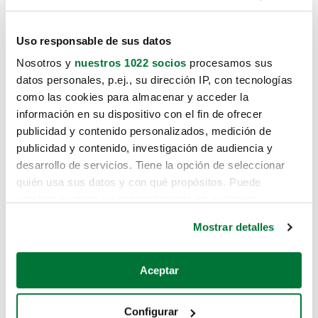
Uso responsable de sus datos
Nosotros y
nuestros 1022 socios
procesamos sus
datos personales, p.ej., su dirección IP, con tecnologías
como las cookies para almacenar y acceder la
información en su dispositivo con el fin de ofrecer
publicidad y contenido personalizados, medición de
publicidad y contenido, investigación de audiencia y
desarrollo de servicios. Tiene la opción de seleccionar
quién usa sus datos y con qué propósitos. Puede
cambiar o retirar su consentimiento en cualquier
momento desde la Declaración de cookies o clicando en
Mostrar detalles
el Menú de consentimiento.
Si lo permite, también quisiéramos:
Aceptar
Recopilar información sobre su ubicación geográfica
que puede tener una precisión de varios metros
Configurar