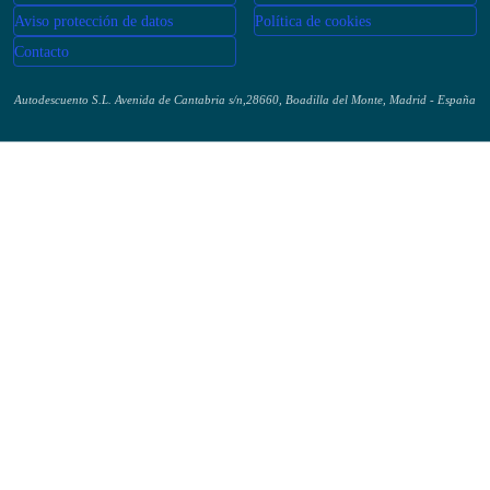
Acerca de nosotros
Aviso legal
Aviso protección de datos
Política de cookies
Contacto
Autodescuento S.L. Avenida de Cantabria s/n,28660, Boadilla del Monte, Madrid -
España