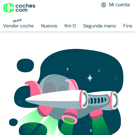
Mi cuenta
GRATIS
Vender coche
Nuevos
Km 0
Segunda mano
Finan