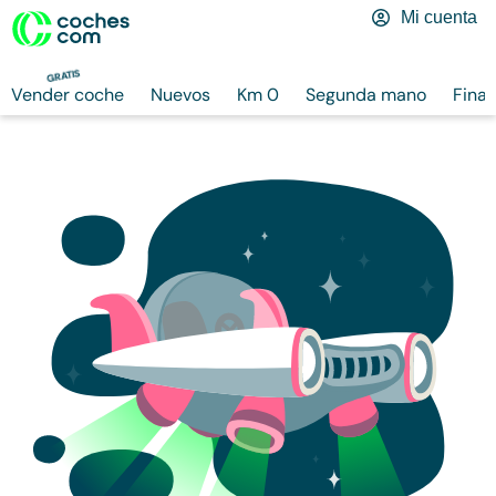
Mi cuenta
GRATIS
Vender coche
Nuevos
Km 0
Segunda mano
Finan