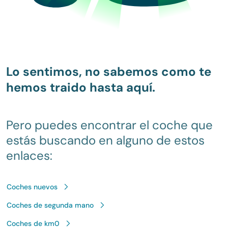
Lo sentimos, no sabemos como te
hemos traido hasta aquí.
Pero puedes encontrar el coche que
estás buscando en alguno de estos
enlaces:
Coches nuevos
Coches de segunda mano
Coches de km0