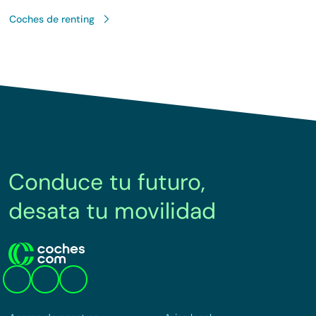
Coches de renting
Conduce tu futuro,
desata tu movilidad