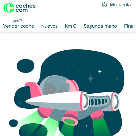
Mi cuenta
GRATIS
Vender coche
Nuevos
Km 0
Segunda mano
Finan