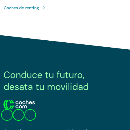
Coches de renting
Conduce tu futuro,
desata tu movilidad