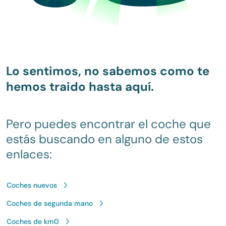
Lo sentimos, no sabemos como te
hemos traido hasta aquí.
Pero puedes encontrar el coche que
estás buscando en alguno de estos
enlaces:
Coches nuevos
Coches de segunda mano
Coches de km0