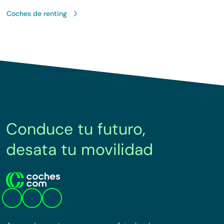
Coches de renting
Conduce tu futuro,
desata tu movilidad