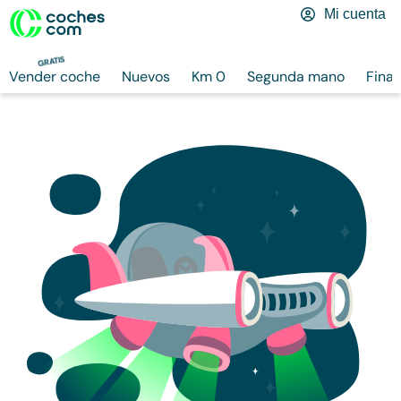
Mi cuenta
GRATIS
Vender coche
Nuevos
Km 0
Segunda mano
Finan