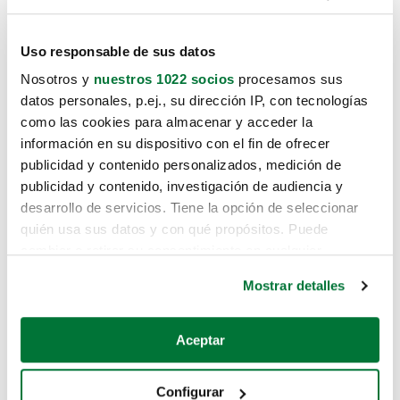
Uso responsable de sus datos
Nosotros y
nuestros 1022 socios
procesamos sus
datos personales, p.ej., su dirección IP, con tecnologías
como las cookies para almacenar y acceder la
información en su dispositivo con el fin de ofrecer
publicidad y contenido personalizados, medición de
publicidad y contenido, investigación de audiencia y
desarrollo de servicios. Tiene la opción de seleccionar
quién usa sus datos y con qué propósitos. Puede
cambiar o retirar su consentimiento en cualquier
momento desde la Declaración de cookies o clicando en
Mostrar detalles
el Menú de consentimiento.
Si lo permite, también quisiéramos:
Aceptar
Recopilar información sobre su ubicación geográfica
que puede tener una precisión de varios metros
Configurar