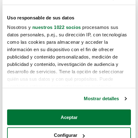
Uso responsable de sus datos
Nosotros y
nuestros 1022 socios
procesamos sus
datos personales, p.ej., su dirección IP, con tecnologías
como las cookies para almacenar y acceder la
información en su dispositivo con el fin de ofrecer
publicidad y contenido personalizados, medición de
publicidad y contenido, investigación de audiencia y
desarrollo de servicios. Tiene la opción de seleccionar
quién usa sus datos y con qué propósitos. Puede
cambiar o retirar su consentimiento en cualquier
momento desde la Declaración de cookies o clicando en
Mostrar detalles
el Menú de consentimiento.
Si lo permite, también quisiéramos:
Aceptar
Recopilar información sobre su ubicación geográfica
que puede tener una precisión de varios metros
Configurar