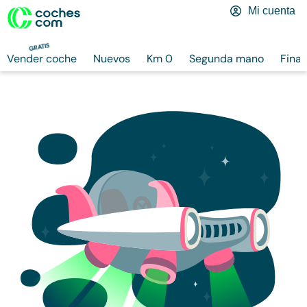
Mi cuenta
GRATIS
Vender coche
Nuevos
Km 0
Segunda mano
Finan