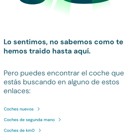
Lo sentimos, no sabemos como te
hemos traido hasta aquí.
Pero puedes encontrar el coche que
estás buscando en alguno de estos
enlaces:
Coches nuevos
Coches de segunda mano
Coches de km0