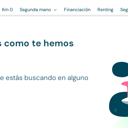
Km 0
Segunda mano
Financiación
Renting
Seg
s como te hemos
ue estás buscando en alguno