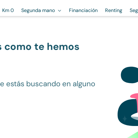
Km 0
Segunda mano
Financiación
Renting
Seg
s como te hemos
ue estás buscando en alguno