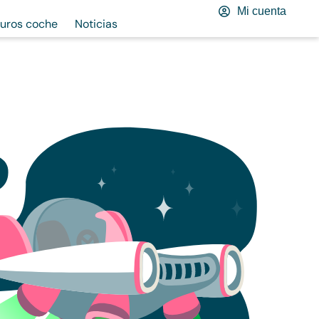
Mi cuenta
uros coche
Noticias