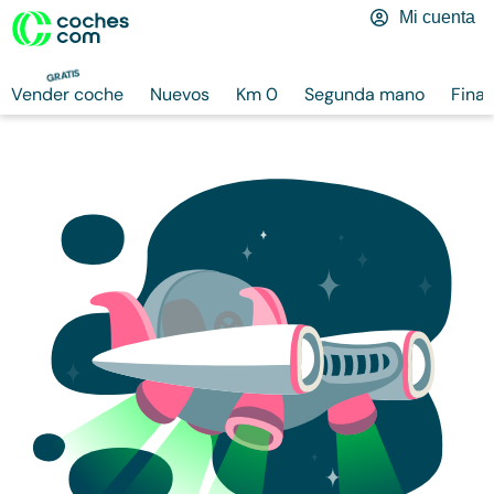
Mi cuenta
GRATIS
Vender coche
Nuevos
Km 0
Segunda mano
Finan