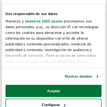
Uso responsable de sus datos
Nosotros y
nuestros 1022 socios
procesamos sus
datos personales, p.ej., su dirección IP, con tecnologías
como las cookies para almacenar y acceder la
información en su dispositivo con el fin de ofrecer
publicidad y contenido personalizados, medición de
publicidad y contenido, investigación de audiencia y
desarrollo de servicios. Tiene la opción de seleccionar
quién usa sus datos y con qué propósitos. Puede
cambiar o retirar su consentimiento en cualquier
momento desde la Declaración de cookies o clicando en
Mostrar detalles
el Menú de consentimiento.
Si lo permite, también quisiéramos:
Aceptar
Recopilar información sobre su ubicación geográfica
que puede tener una precisión de varios metros
Configurar