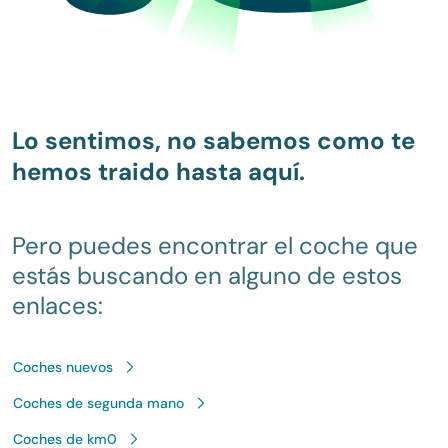
Lo sentimos, no sabemos como te
hemos traido hasta aquí.
Pero puedes encontrar el coche que
estás buscando en alguno de estos
enlaces:
Coches nuevos
Coches de segunda mano
Coches de km0