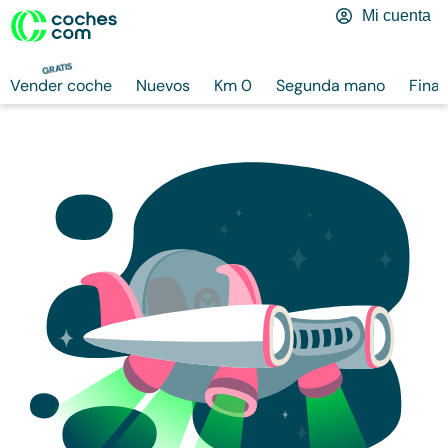
Mi cuenta
GRATIS
Vender coche
Nuevos
Km 0
Segunda mano
Finan