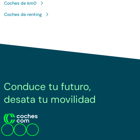
Lo sentimos, no sabemos como te
hemos traido hasta aquí.
Pero puedes encontrar el coche que
estás buscando en alguno de estos
enlaces:
Coches nuevos
Coches de segunda mano
Coches de km0